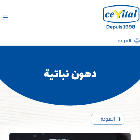
تخطى
إلى
المحتوى
العربية
دهون نباتية
العودة