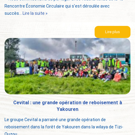
Rencontre Économie Circulaire qui s’est déroulée avec
succès…
Lire la suite »
Lire plus
Cevital : une grande opération de reboisement à
Yakouren
Le groupe Cevital a parrainé une grande opération de
reboisement dans la forêt de Yakouren dans la wilaya de Tizi-
Ouzou....